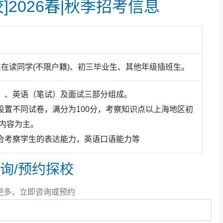
]2026春|秋季招考信息
三在读同学(不限户籍)、初三毕业生、其他年级插班生。
澳洲排名前3大学录取(世界前20)
前8大学录取(世界前100)
）、英语（笔试）及面试三部分组成。
学、悉尼大学、澳洲国立大学)录取专业:商科、计算机、法
设置不同试卷，满分为100分，考察知识点以上海地区初
放射医疗等
纲内容为主。
合考察学生的表达能力，英语口语能力等
询/预约探校
更多，立即咨询或预约