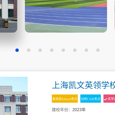
上海凯文英领学
爱德思Edexcel考点
剑桥CAIE考点
奖学
建校年份：
2023年