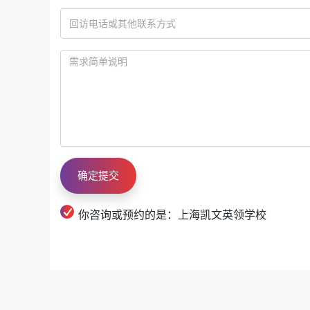
A-Level方向历届优秀毕业生：
21人被牛津大学、剑桥大学录取
QS 7 英国帝国理工(37人)
你咨询或预约的是：上海凯文英领学校
QS 8 英国伦敦大学学院(126人)
QS 11 新加坡国立大学(5人)
QS 19 新加坡南洋理工(4人)
QS 21 中国香港大学(48人)