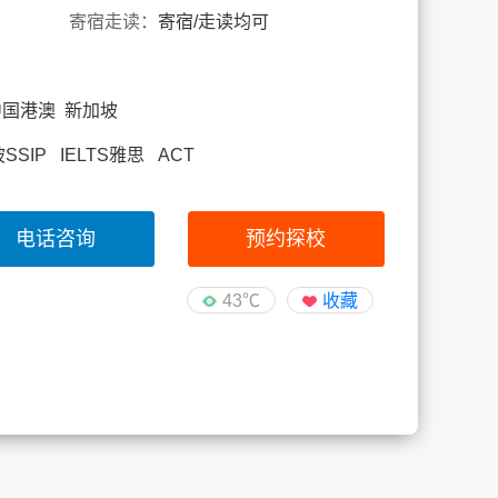
寄宿走读：
寄宿/走读均可
中国港澳 新加坡
加坡SSIP IELTS雅思 ACT
电话咨询
预约探校
43℃
收藏