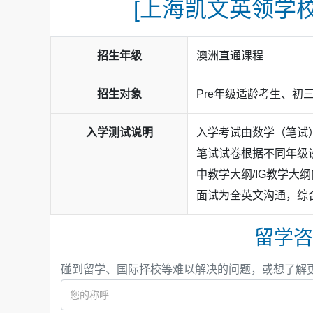
[上海凯文英领学校
招生年级
澳洲直通课程
澳洲方向历届毕业生：
招生对象
Pre年级适龄考生、初
30%毕业生排名全澳洲前10%，优秀毕业收获
100%毕业生排名全澳洲前40%，收获澳洲排名
入学测试说明
入学考试由数学（笔试
连续6年收获澳洲排名前3大学录取(墨尔本大
笔试试卷根据不同年级
律、信息技术、 医学、会计、教育、科学、
中教学大纲/IG教学大
面试为全英文沟通，综
留学咨
碰到留学、国际择校等难以解决的问题，或想了解