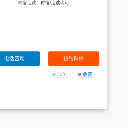
寄宿走读：
寄宿/走读均可
电话咨询
预约探校
30℃
收藏