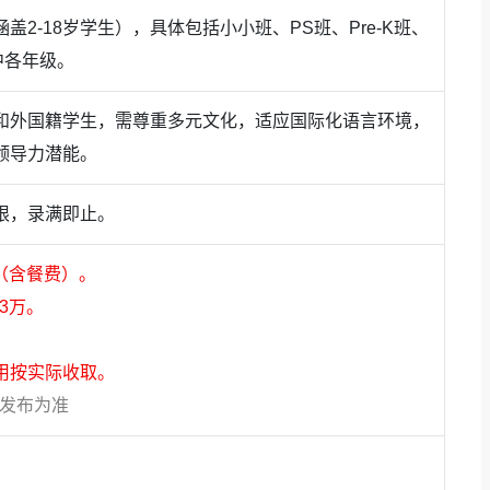
盖2-18岁学生），具体包括小小班、PS班、Pre-K班、
中各年级。
和外国籍学生，需尊重多元文化，适应国际化语言环境，
领导力潜能。
限，录满即止。
万（含餐费）。
3万。
。
用按实际收取。
个重要组成部分，围绕培养学生“软实力”这一目标，学校根据不
方发布为准
，量身开发精品课程。