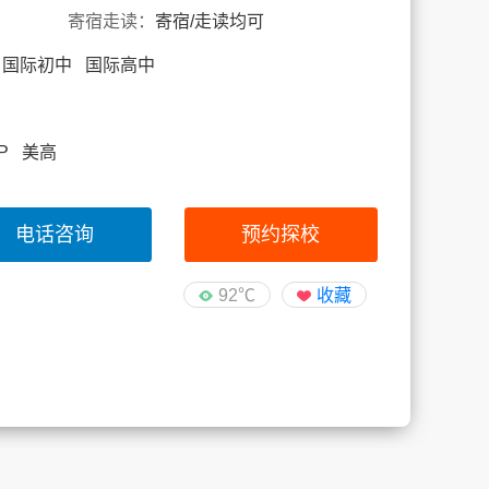
寄宿走读：
寄宿/走读均可
 国际初中 国际高中
AP 美高
电话咨询
预约探校
92℃
收藏