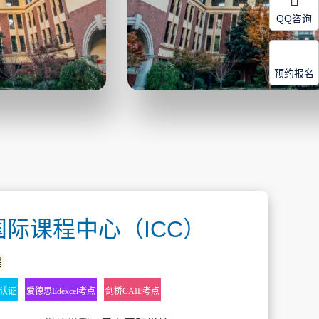
QQ咨询
预约报名
际课程中心（ICC）
程
d)认证
爱德思Edexcel考点
剑桥CAIE考点