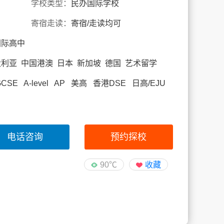
学校类型：
民办国际学校
寄宿走读：
寄宿/走读均可
国际高中
大利亚 中国港澳 日本 新加坡 德国 艺术留学
SE A-level AP 美高 香港DSE 日高/EJU
电话咨询
预约探校
90℃
收藏