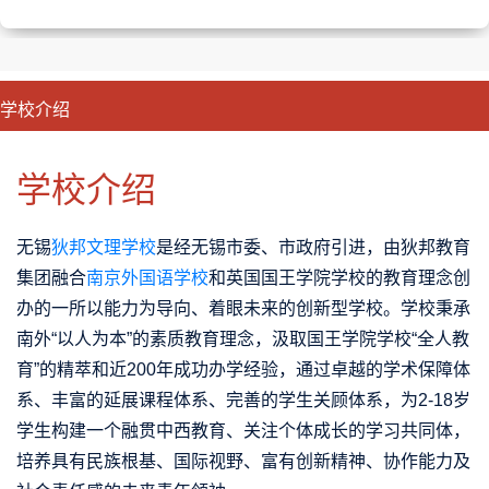
学校介绍
CLOSE
优势特色
课程班型
师资配备
升学成果
学校介绍
无锡
狄邦文理学校
是经无锡市委、市政府引进，由狄邦教育
集团融合
南京外国语学校
和英国国王学院学校的教育理念创
办的一所以能力为导向、着眼未来的创新型学校。学校秉承
南外“以人为本”的素质教育理念，汲取国王学院学校“全人教
育”的精萃和近200年成功办学经验，通过卓越的学术保障体
系、丰富的延展课程体系、完善的学生关顾体系，为2-18岁
学生构建一个融贯中西教育、关注个体成长的学习共同体，
培养具有民族根基、国际视野、富有创新精神、协作能力及