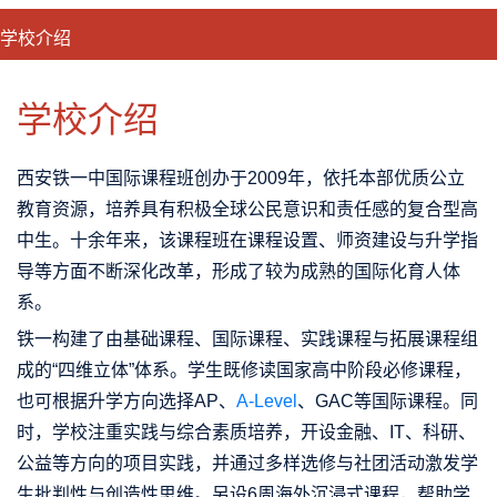
学校介绍
CLOSE
优势特色
课程班型
师资配备
升学成果
学校介绍
西安铁一中国际课程班
创办于2009年，依托本部优质公立
教育资源，培养具有积极全球公民意识和责任感的复合型高
中生。十余年来，该课程班在课程设置、师资建设与升学指
导等方面不断深化改革，形成了较为成熟的国际化育人体
系。
铁一构建了由基础课程、国际课程、实践课程与拓展课程组
成的“四维立体”体系。学生既修读国家高中阶段必修课程，
也可根据升学方向选择AP、
A-Level
、GAC等国际课程。同
时，学校注重实践与综合素质培养，开设金融、IT、科研、
公益等方向的项目实践，并通过多样选修与社团活动激发学
生批判性与创造性思维。另设6周海外沉浸式课程，帮助学