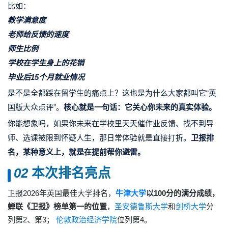
比如：
教学满意度
老师给反馈的速度
师生比例
学校在学生身上的花销
毕业后15个月就业情况
是不是全都踩在留学生的痛点上？这也是为什么大家都叫它“英
国版大众点评”。
核心就是一句话：
它关心你未来的真实体验。
你能想象吗，如果你未来在学校里天天催作业反馈、找不到导
师、选课被限到怀疑人生，那日常体验就是直接打折。
卫报排
名，某种意义上，就是在提前帮你避雷。
0
2
本次排名亮点
卫报2026年英国最佳大学排名，
牛津大学
以100分的满分成绩，
蝉联《卫报》榜单第一的位置
，
圣安德鲁斯大学
和
剑桥大学
分
列第2、第3；
伦敦政治经济学院
位列第4。