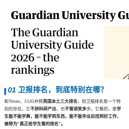
0
1
卫报排名，到底特别在哪？
和Times、
CUG
并称
英国本土三大排名
，
但卫报排名是一个特
别的存在。
它
不拼科研产出
，也
不管诺奖多少
。它看的，是
学
生
能不能学爽，能不能学到东西，能不能毕业后找到好工作，
被称为“
真正给学生看的排名
”。