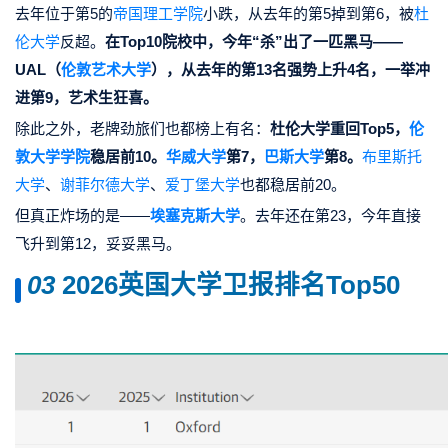
去年位于第5的
帝国理工学院
小跌，从去年的第5掉到第6，被
杜
伦大学
反超。
在
Top10院校中，今年“杀”出了一匹黑马——
UAL（
伦敦艺术大学
），从去年的第13名强势上升4名，一举冲
进第9，
艺术生狂喜。
除此之外，老牌劲旅们也都榜上有名：
杜伦大学重回Top5，
伦
敦大学学院
稳居前10。
华威大学
第7，
巴斯大学
第8。
布里斯托
大学
、
谢菲尔德大学
、
爱丁堡大学
也都稳居前20。
但真正炸场的是——
埃塞克斯大学
。去年还在第23，今年直接
飞升到第12，妥妥黑马。
0
3
2026英国大学卫报排名Top50