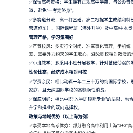
✅保留高考资格：学生拥有正规高中学籍，与公办普
道，避免“一考定终身”。
✅多赛道分流：高一打基础，高二根据学生成绩和特
弯道超车）、国际课程班（海外升学）及中高/中本
管理严格，学习氛围好
✅严管校风：多实行全封闭、准军事化管理，手机统
差、需要外力约束的学生收心，避免职校相对散漫的
✅小班教学：多采用小班分层教学，针对基础薄弱的
性价比高，经济成本相对可控
✅学费亲民：相比动辄一年二三十万的纯国际学校，
家庭，且无纯国际学校的高额隐性消费。
✅保底明确：相比中职“入学即锁死专业”的局限，融
升学和择业的双向选择权。
政策与地域优势（以上海为例）
✅享受本地高考优势：部分融合高中利用上海“3+3”