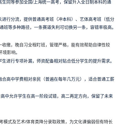
高生同等参加全国/上海统一高考，保留升入全日制本科的通
长进行分流，提供普通高考班（冲本科）、艺体高考班（低分
贯通班等多种路径，一条赛道失利可切换另一条，容错率极高。
一收缴，晚自习全程盯班，管理严格，能有效帮助自律性较
环境影响。
学生进行专项补漏，师资配备相对贴合低分学生的提升需求。
融合高中学费相对亲民（普遍在每年几万元），适合普通工薪
合高中允许学生在高一阶段试错，高二再定方向，保留了未来
高考模式及艺术/体育类降分录取政策，为文化课偏弱但有特长