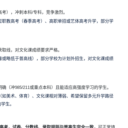
高考），冲刺本科/专科，竞争激烈。
过职教高考（春季高考）、高职单招或艺体高考升学，部分学
录取线，对文化课成绩要求严格。
缘或略低于普高线），部分学校为
计划外招生
，对文化课成绩
（冲985/211或重点本科）且能适应高强度学习的学生。
（如美术、体育）、文化课相对薄弱、希望保留多元升学路径
的学生。
招高考，试卷、分数线、录取规则与普高生完全一致，
可正常填