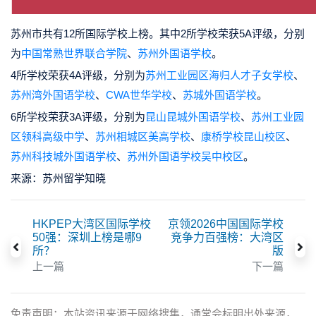
苏州市共有12所国际学校上榜。其中2所学校荣获5A评级，分别
为
中国常熟世界联合学院
、
苏州外国语学校
。
4所学校荣获4A评级，分别为
苏州工业园区海归人才子女学校
、
苏州湾外国语学校
、
CWA世华学校
、
苏城外国语学校
。
6所学校荣获3A评级，分别为
昆山昆城外国语学校
、
苏州工业园
区领科高级中学
、
苏州相城区美高学校
、
康桥学校昆山校区
、
苏州科技城外国语学校
、
苏州外国语学校吴中校区
。
来源：苏州留学知晓
HKPEP大湾区国际学校
京领2026中国国际学校
50强：深圳上榜是哪9
竞争力百强榜：大湾区
所？
版
上一篇
下一篇
免责声明：本站资讯来源于网络搜集，通常会标明出处来源，