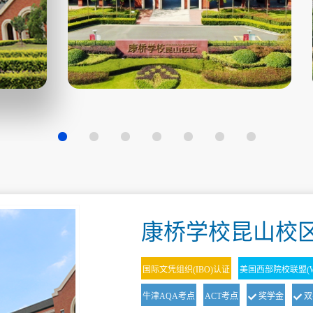
康桥学校昆山校
国际文凭组织(IBO)认证
美国西部院校联盟(W
牛津AQA考点
ACT考点
奖学金
双