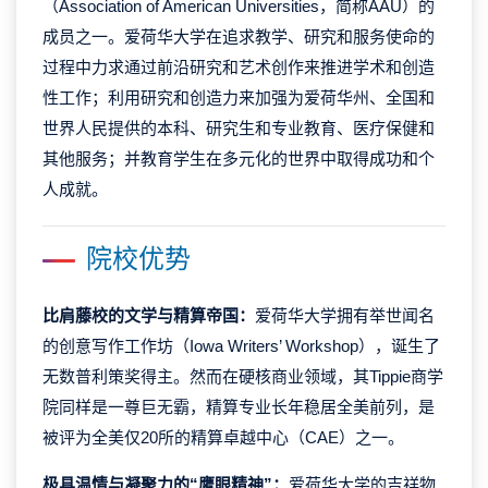
（Association of American Universities，简称AAU）的
成员之一。爱荷华大学在追求教学、研究和服务使命的
过程中力求通过前沿研究和艺术创作来推进学术和创造
性工作；利用研究和创造力来加强为爱荷华州、全国和
世界人民提供的本科、研究生和专业教育、医疗保健和
其他服务；并教育学生在多元化的世界中取得成功和个
人成就。
院校优势
比肩藤校的文学与精算帝国
：
爱荷华大学拥有举世闻名
的
创意写作工作坊（Iowa Writers’ Workshop）
，诞生了
无数普利策奖得主。然而在硬核商业领域，其
Tippie商学
院
同样是一尊巨无霸，精算专业长年稳居全美前列，是
被评为全美仅20所的精算卓越中心（CAE）之一。
极具温情与凝聚力的“鹰眼精神”
：
爱荷华大学的吉祥物