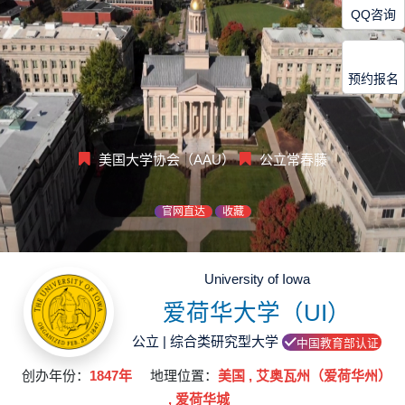
QQ咨询
预约报名
美国大学协会（AAU）
公立常春藤
官网直达
收藏
University of Iowa
爱荷华大学（UI）
公立 | 综合类研究型大学
中国教育部认证
创办年份：
1847年
地理位置：
美国 , 艾奥瓦州（爱荷华州）
, 爱荷华城