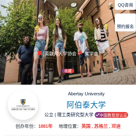
QQ咨询
预约报名
英联邦大学协会
奖学金
收藏
Abertay University
阿伯泰大学
公立 | 理工类研究型大学
中国教育部认证
创办年份：
1881年
地理位置：
英国 , 苏格兰 , 邓迪