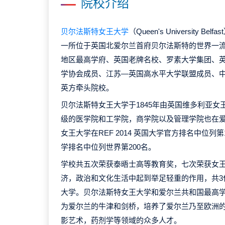
院校介绍
贝尔法斯特女王大学
（Queen's University Bel
一所位于英国北爱尔兰首府贝尔法斯特的世界一
地区最高学府、英国老牌名校、罗素大学集团、
学协会成员、江苏—英国高水平大学联盟成员、
英方牵头院校。
贝尔法斯特女王大学于1845年由英国维多利亚
级的医学院和工学院，商学院以及管理学院也在
女王大学在REF 2014 英国大学官方排名中位列第1
学排名中位列世界第200名。
学校共五次荣获泰晤士高等教育奖，七次荣获女
济，政治和文化生活中起到举足轻重的作用，共3
大学。贝尔法斯特女王大学和爱尔兰共和国最高
为爱尔兰的牛津和剑桥，培养了爱尔兰乃至欧洲
影艺术，药剂学等领域的众多人才。