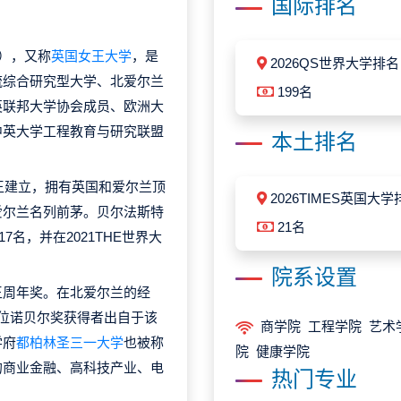
国际排名
fast），又称
英国女王大学
，是
2026QS世界大学排名
流综合研究型大学、北爱尔兰
199名
英联邦大学协会成员、欧洲大
中英大学工程教育与研究联盟
本土排名
女王建立，拥有英国和爱尔兰顶
2026TIMES英国大学
爱尔兰名列前茅。贝尔法斯特
21名
7名，并在2021THE世界大
院系设置
王周年奖。在北爱尔兰的经
位诺贝尔奖获得者出自于该
商学院 工程学院 艺术
学府
都柏林圣三一大学
也被称
院 健康学院
的商业金融、高科技产业、电
热门专业