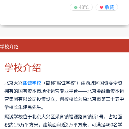
48℃
收藏
学校介绍
CLOSE
优势特色
课程班型
师资配备
升学成果
学校介绍
北京大兴
熙诚学校
（简称“熙诚学校”）由西城区国资委全资
拥有的国有资本市场化运营专业平台——北京金融街资本运
营集团有限公司投资设立，创校校长为原北京市第三十五中
学校长朱建民先生。
熙诚学校位于北京大兴区采育镇福源路育镇街1号，占地面
积约1.5万平方米，建筑面积近2万平方米，可满足460名学