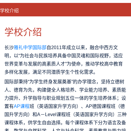
学校介绍
CLOSE
优势特色
课程班型
师资配备
升学成果
学校介绍
长沙
雅礼中学国际部
自2011年成立以来，融合中西方文
明，以“为社会与民族培养具备中国灵魂和国际视野，适应
世界变革与发展的高素质人才”为使命，推动学校高中教育
多样化发展，满足不同潜质学生个性化需求。
国际部秉持“为学生终身发展奠基”的办学理念，坚持立德树
人、德育为先，构建健全人格培养、学业能力培养、素质能
力提升、升学指导与职业规划五位一体的学生培养体系；设
置有
AP课程
班（英语国家升学方向）、AP德国课程班（德
国升学方向）和A－Level课程班（英语国家升学方向）三种
课程体系，供学生自由选择。每个课程体系下分为语言及备
考、数学与自然科学、人文与社会科学、素质教育与能力培