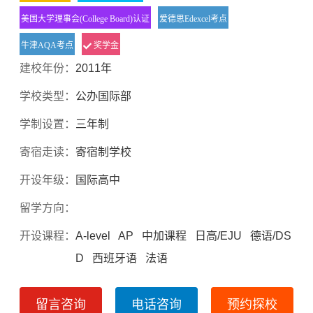
美国大学理事会(College Board)认证
爱德思Edexcel考点
牛津AQA考点
奖学金
建校年份：
2011年
学校类型：
公办国际部
学制设置：
三年制
寄宿走读：
寄宿制学校
开设年级：
国际高中
留学方向：
开设课程：
A-level AP 中加课程 日高/EJU 德语/DS
D 西班牙语 法语
留言咨询
电话咨询
预约探校