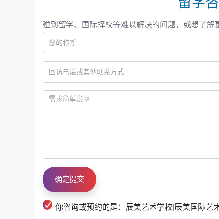
留学咨
学、香港演艺学院等香港名校录取。
澳洲方向
，
院录取2封。
碰到留学、国际择校等难以解决的问题，或想了解
辰美艺术学校构建了高度细分化的“课程与专业生
及其众多细分专业（含艺术/音乐商科）的精密
种素养转化为可深耕的学术志业与专业技能。
辰美艺术学校通过丰富多元的课程体系与小班制
知识转化为能力。此外，学校与广泛的全球企业
你咨询或预约的是：辰美艺术学校|辰美国际艺