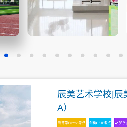
辰美艺术学校|辰
A）
爱德思Edexcel考点
剑桥CAIE考点
奖学