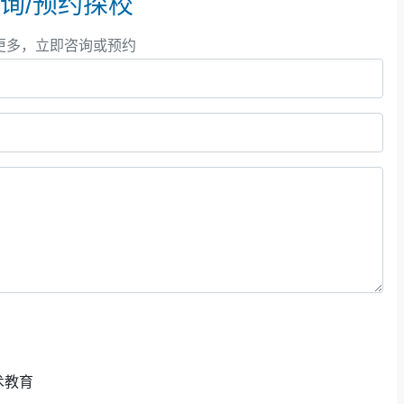
询/预约探校
澳洲八大名校累计收获20封录取。
加拿大方向
，谢尔丹学
更多，立即咨询或预约
态”。辰美形成了覆盖艺术设计与制作、音乐表演两大方向
矩阵，真正实现艺术与音乐细分专业的全覆盖，使美育从一
个性化教学，支持学生在艺术、音乐与商科的实践活动中将
资源相结合，为学子搭建了直通国际实习实践的平台，促进
术教育