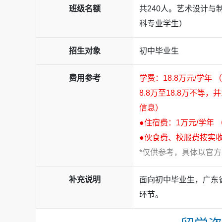
班级名额
共240人。艺术设计与
科专业学生）
招生对象
初中毕业生
费用参考
学费：18.8万元/学
语、韩语
2026届辰美学子交出了一份含金量十足的全球
8.8万至18.8万不
学金总额突破
1900
万元，录取足迹覆盖英国（20
信息）
取）、加拿大（2份录取）、新西兰（1份录取）
●住宿费：1万元/学年
及日本（1份录取），其中QS综合排名前50院校
●伙食费、校服费按实
在
艺术与音乐领域
，辰美展现了无可争议的统治力。
*仅供参考，具体以官
央圣马丁学院占5封。UAL录取率连续多年保持
9
美学子伸出橄榄枝，一举斩获16封录取；格拉斯
补充说明
面向初中毕业生，广东
乐学子实现伯克利音乐学院本科录取率
100%
。
环节。
综合名校方向同样捷报频传。
英国方向
，G5名
格拉斯哥大学均发放录取通知。
中国香港方向
，