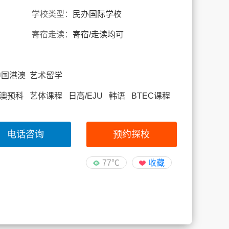
学校类型：
民办国际学校
寄宿走读：
寄宿/走读均可
中国港澳 艺术留学
IFY英澳预科 艺体课程 日高/EJU 韩语 BTEC课程
电话咨询
预约探校
77℃
收藏