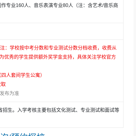
制作专业160人、音乐表演专业80人（注：含艺术/音乐商
英语、意大利语、日
年 （注：学校按中考分数和专业测试分数分档收费，收费从
提供多元的升学路径
升学答卷。本届毕业生累计斩获
303
封世界名校录取offer，奖
等，并为优秀的学生提供额外奖学金支持，具体关注学校官方
9份录取）、美国（49份录取）、澳大利亚（24份录
、新加坡（4份录取）、中国（含内地及香港共13份录取）
 （四人套间学生公寓）
录取率超
92%
。
收取
伦敦艺术大学（UAL）狂揽47封本科录取offer，其中中
方发布为准
5%
以上，为大湾区之首、全国领先。爱丁堡大学同样向辰
哥艺术学院录取14封。音乐方向同样耀眼——连续四届音
省招生。入学考核主要包括文化测试、专业测试和面试等
校伦敦大学学院、曼彻斯特大学、伯明翰大学、利兹大学、
10名学子获香港中文大学、香港理工大学、香港浸会大