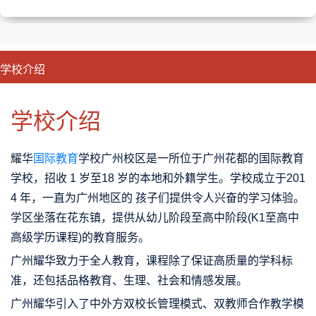
学校介绍
CLOSE
优势特色
课程班型
师资配备
升学成果
学校介绍
耀华
国际教育
学校广州校区是一所位于广州花都的国际教育
学校，招收 1 岁至18 岁的本地和外籍学生。学校成立于201
4 年，一直为广州地区的 孩子们提供令人兴奋的学习体验。
学区坐落在花东镇，提供从幼儿阶段至高中阶段(K1至高中
高级学历课程)的教育服务。
广州耀华致力于全人教育，课程除了保证高质量的学科标
准，还包括品格教育、生理、社会和情感发展。
广州耀华引入了中外方双校长管理模式、双教师合作教学模