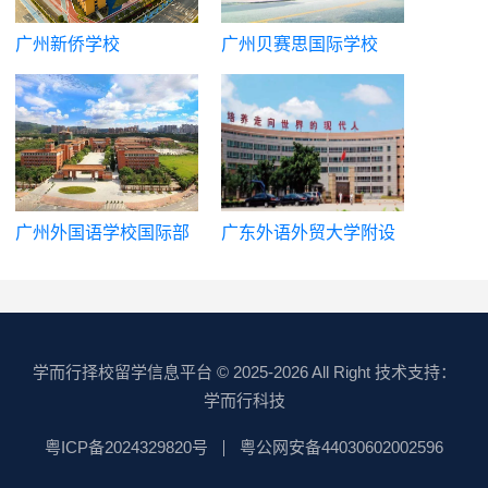
广州新侨学校
广州贝赛思国际学校
广州外国语学校国际部
广东外语外贸大学附设
外语学校国际部|广州市
实验外语学校中外合作
办学项目(中日高中课
程)
学而行择校留学信息平台
© 2025-2026 All Right 技术支持：
学而行科技
粤ICP备2024329820号
粤公网安备44030602002596