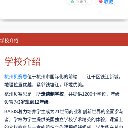
168℃
收藏
学校介绍
CLOSE
优势特色
课程班型
师资配备
升学成果
学校介绍
杭州贝赛思
位于杭州市国际化的前端——江干区钱江新城，
地理位置优越，紧邻钱塘江，环境优美。
杭州贝赛思是一所
走读制学校
，共提供1200个学位，年级
设置为
3岁班到12年级
。
BASIS着力培养学生成为21世纪商业和创新世界的全面参与
者，学校为学生提供美国独立学校学术精英的体验，课堂上
的文科教育与丰富的组织合作课程相辅相成，学生能在其中