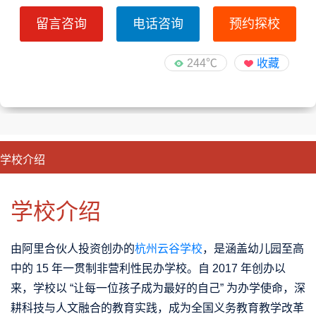
留言咨询
电话咨询
预约探校
244℃
收藏
学校介绍
CLOSE
优势特色
课程班型
师资配备
升学成果
学校介绍
由阿里合伙人投资创办的
杭州云谷学校
，是涵盖幼儿园至高
中的 15 年一贯制非营利性民办学校。自 2017 年创办以
来，学校以 “让每一位孩子成为最好的自己” 为办学使命，深
耕科技与人文融合的教育实践，成为全国义务教育教学改革