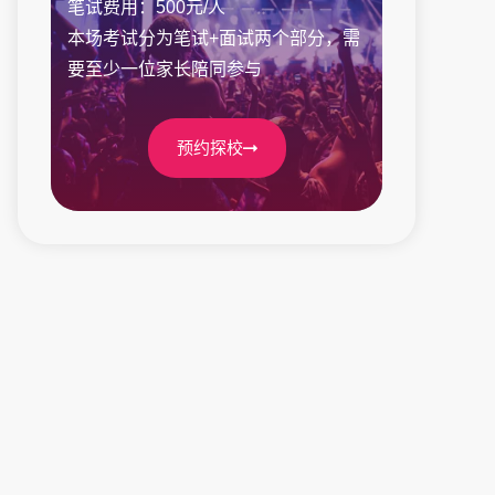
笔试费用：500元/人
本场考试分为笔试+面试两个部分，需
要至少一位家长陪同参与
预约探校