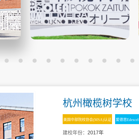
杭州橄榄树学校
美国中部院校协会(MSA)认证
爱德思Edexce
建校年份：
2017年