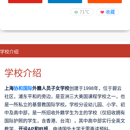
71℃
收藏
学校介绍
CLOSE
优势特色
课程班型
师资配备
升学成果
学校介绍
上海
协和国际
外籍人员子女学校
创建于1998年，位于碧云
社区，浦东平和的旁边，是亚洲三大美国课程学校之一，也
是一所私立的基督教国际学校。学校分设幼儿园、小学、初
中及高中部，是一所招收外籍学生为主的学校（仅招收拥有
国际护照的学生，含香港、台湾），其中高中部实行全英文
教学，
开设AP和IB班
，申请国外大学无需再读预科。