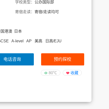
学校类型：
公办国际部
寄宿走读：
寄宿/走读均可
中国港澳 日本
SE A-level AP 美高 日高/EJU
电话咨询
预约探校
80℃
收藏