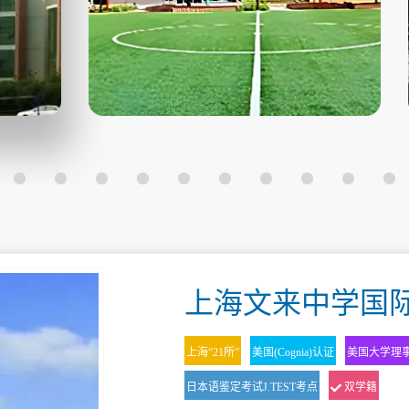
上海文来中学国际
上海“21所”
美国(Cognia)认证
美国大学理事会(
日本语鉴定考试J.TEST考点
双学籍