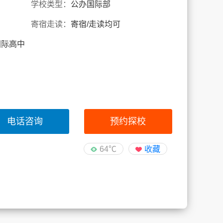
学校类型：
公办国际部
寄宿走读：
寄宿/走读均可
国际高中
电话咨询
预约探校
64℃
收藏