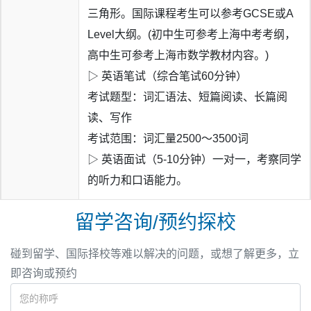
三角形。国际课程考生可以参考GCSE或A
学院（文理13）、
汉密尔顿学院
（文理13）、玛卡莱斯特
Level大纲。(初中生可参考上海中考考纲，
学院（文理28）等多所顶尖文理学院录取学术素养受精英教
高中生可参考上海市数学教材内容。)
育体系高度认可。
▷ 英语笔试（综合笔试60分钟）
美国顶尖综合院校录取：
考试题型：词汇语法、短篇阅读、长篇阅
公立常春藤院校申请成果显著；同时覆盖北卡罗来纳大学教
读、写作
堂山分校（综合26），南加州大学 （综合28）、加州大学
考试范围：词汇量2500～3500词
戴维斯分校（综合32）、加州大学欧文分校（综合32）等
师资团队涵盖美高AP、加拿大OSSD、日高
EJU
等课程体
▷ 英语面试（5-10分钟）一对一，考察同学
多所全美知名公立名校，为学生提供高性价比顶尖教育选
系所需学科，包括文理、艺术、体育、科创等领域，能满足
的听力和口语能力。
择。
学生多元化学习需求。多数教师拥有5年以上教学经验，部
分教师参与过国际升学指导、学科竞赛辅导等工作，能为学
留学咨询/预约探校
生提供针对性的学术支持和升学规划。
碰到留学、国际择校等难以解决的问题，或想了解更多，立
即咨询或预约