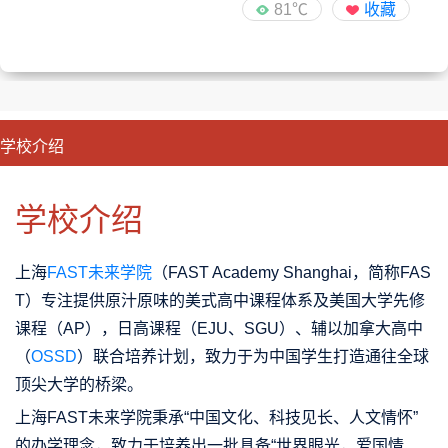
81℃
收藏
学校介绍
CLOSE
优势特色
课程班型
师资配备
升学成果
学校介绍
上海
FAST未来学院
（FAST Academy Shanghai，简称FAS
T）专注提供原汁原味的美式高中课程体系及美国大学先修
课程（AP），日高课程（EJU、SGU）、辅以加拿大高中
（
OSSD
）联合培养计划，致力于为中国学生打造通往全球
顶尖大学的桥梁。
上海FAST未来学院秉承“中国文化、科技见长、人文情怀”
的办学理念，致力于培养出一批具备“世界眼光，爱国情