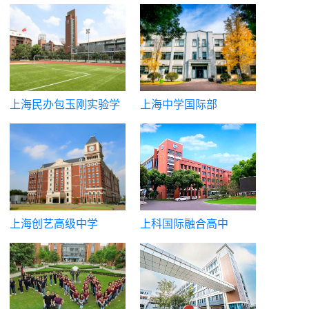
全球多国联申录取：
上海民办包玉刚实验学
上海中学国际部
在以英国、加拿大、澳大利亚等国为核心申请方向的多国联
校
申学生中，100% 的同学成功斩获全球 QS 排名前 30 的顶
尖院校录取。其中不仅实现多伦多大学（QS 29）、墨尔本
大学（QS 19）、悉尼大学（QS 25）等 QS 前 30 名校的
全覆盖，还纳入莫纳什大学（QS 36）这一澳洲顶尖学府，
既体现对高排名院校的申请把控力，也展现出非英美方向申
上海创艺高级中学
上科国际融合高中
请的高质量与高稳定性，凸显全球顶尖院校申请的硬实力基
底。