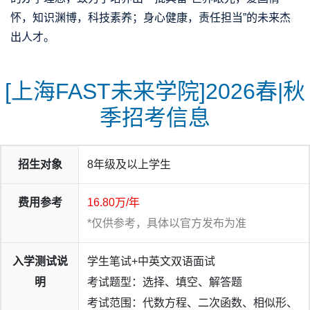
怀，知识渊博，科技素养；身心健康，责任担当”的未来杰
出人才。
[上海FAST未来学院]2026春|秋
季招考信息
招生对象
8年级及以上学生
费用参考
16.80万/年
*仅供参考，具体以官方发布为准
截止至2026年4月9日，在以英美为主要申请目标国家的学
生中，本届学子已累计斩获
121份
海外名校录取通知书。
入学测试说
学生笔试+中英文双语面试
美国顶尖文理学院录取：
明
考试题型：选择、填空、解答题
在全美竞争最激烈的U.S. News文理前30院校申请中，本校
考试范围：代数方程、二次函数、相似形、
录取率表现亮眼，共斩获
史密斯学院
（文理13）、格林内尔