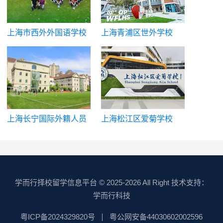
上海市西外外国语学校
上海青浦区世外学校
高中部
上海长宁国际外籍人员
上海松江区爱菊学校
子女学校
（国际高中）
学而行择校留学信息平台
© 2025-2026 All Right 技术支持：
学而行科技
粤ICP备2024329820号
粤公网安备44030602002596