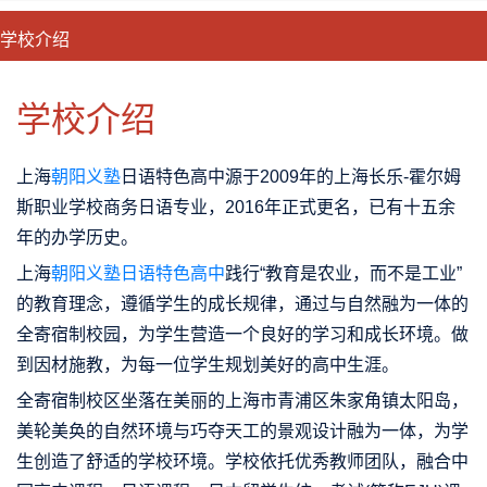
学校介绍
CLOSE
优势特色
课程班型
师资配备
升学成果
学校介绍
上海
朝阳义塾
日语特色高中源于2009年的上海长乐-霍尔姆
斯职业学校商务日语专业，2016年正式更名，已有十五余
年的办学历史。
上海
朝阳义塾日语特色高中
践行“教育是农业，而不是工业”
的教育理念，遵循学生的成长规律，通过与自然融为一体的
全寄宿制校园，为学生营造一个良好的学习和成长环境。做
到因材施教，为每一位学生规划美好的高中生涯。
全寄宿制校区坐落在美丽的上海市青浦区朱家角镇太阳岛，
美轮美奂的自然环境与巧夺天工的景观设计融为一体，为学
生创造了舒适的学校环境。学校依托优秀教师团队，融合中