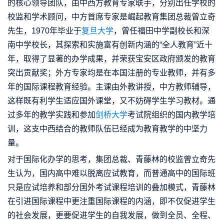
的核心领导团队，由中西方教育专家联手，分别出任学校的
校监和学术顾问，中方首席专家是崛起教育集团总裁曾立奇
先生，1970年毕业于
复旦大学
，曾任福田中学副校长和深
南中学校长，其探索和实施富有创新内涵的“全人教育”近十
年，取得了显著的办学成果，并荣获宝安区政府颁发的教育
突出贡献奖；外方专家均是在本国注册的专业教师，并有多
年的国际课程教育经验。主课由外教讲授，中方教师辅导，
这样既有利学生适应国外课堂，又不妨碍学生学习教材。通
过多年的教学实践和参加
剑桥大学
考试院组织的国内教学培
训，这支中西结合的教师队伍已经成为教育教学的中坚力
量。
对于国际化办学的思考，集团总裁、青藤林的校监曾立奇先
生认为，国内高中难以脱离应试教育，而普通高中的国际班
只是应试培养和部分国外考试课程培训的叠加模式，青藤林
在引进国际课程中更注重国际课程的内涵，即不仅促进学生
的社会发展，更要促进学生的自我发展，做到全员、全程、