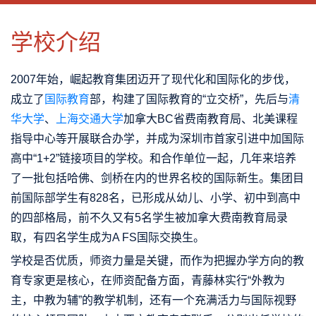
CLOSE
优势特色
课程班型
师资配备
升学成果
学校介绍
2007年始，崛起教育集团迈开了现代化和国际化的步伐，
成立了
国际教育
部，构建了国际教育的“立交桥”，先后与
清
华大学
、
上海交通大学
加拿大BC省费南教育局、北美课程
指导中心等开展联合办学，并成为深圳市首家引进中加国际
高中“1+2”链接项目的学校。和合作单位一起，几年来培养
了一批包括哈佛、剑桥在内的世界名校的国际新生。集团目
前国际部学生有828名，已形成从幼儿、小学、初中到高中
的四部格局，前不久又有5名学生被加拿大费南教育局录
取，有四名学生成为A FS国际交换生。
学校是否优质，师资力量是关键，而作为把握办学方向的教
育专家更是核心，在师资配备方面，青藤林实行“外教为
主，中教为辅”的教学机制，还有一个充满活力与国际视野