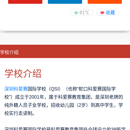
81℃
收藏
学校介绍
CLOSE
优势特色
课程班型
师资配备
升学成果
学校介绍
深圳科爱赛
国际学校（
QSI
）（也称“蛇口科爱赛国际学
校”）成立于2001年，属于科爱赛教育集团，是深圳老牌的
纯外籍人员子女学校，招收幼儿园（2岁）到高中学生，学
校实行走读制。
深圳科爱赛国际学校是科爱赛教育集团在全球设立的38所学