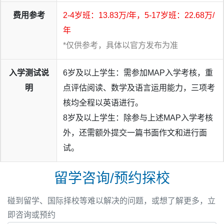
费用参考
2-4岁班：13.83万/年，5-17岁班：22.68万/
年
*仅供参考，具体以官方发布为准
本届录取中，
还收获了多所加州大学系统院校的录取，涵盖
入学测试说
6岁及以上学生：需参加MAP入学考核，重
加州大学伯克利分校、加州大学洛杉矶分校、加州大学圣迭
明
点评估阅读、数学及语言运用能力，三项考
戈分校及加州大学戴维
斯分校
，展现出学生们扎实的学术能
核均全程以英语进行。
力与多元的发展方向。
8岁及以上学生：除参与上述MAP入学考核
放眼全球，26届毕业生更是拿下多国顶尖学府录取，其中包
外，还需额外提交一篇书面作文和进行面
含
英国帝国理工学院、南加州大学、加拿大多伦多大学、威
试。
斯康星大学、伊利诺伊大学厄巴纳-香槟分校、墨尔本大
学、纽约大学、香港大学
，以及国内顶尖学府
北京大学
。
留学咨询/预约探校
碰到留学、国际择校等难以解决的问题，或想了解更多，立
即咨询或预约