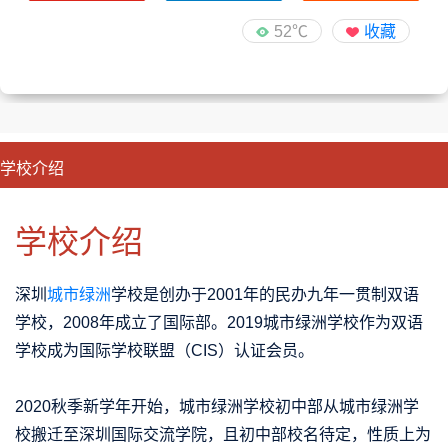
52℃
收藏
学校介绍
CLOSE
优势特色
课程班型
师资配备
升学成果
学校介绍
深圳
城市绿洲
学校是创办于2001年的民办九年一贯制双语
学校，2008年成立了国际部。2019城市绿洲学校作为双语
学校成为国际学校联盟（CIS）认证会员。
2020秋季新学年开始，城市绿洲学校初中部从城市绿洲学
校搬迁至深圳国际交流学院，且初中部校名待定，性质上为