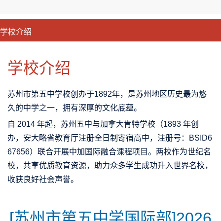
学校介绍
CLOSE
优势特色
课程班型
师资配备
升学成果
学校介绍
苏州市第五中学校创办于1892年，是苏州地区历史最为悠
久的中学之一，拥有深厚的文化底蕴。
自 2014 年起，
苏州五中与加拿大肯特学校
（1893 年创
办，安大略省教育厅注册全日制寄宿高中，注册号：BSID6
67656）联合开展中加国际融合课程项目。两校作为世纪名
校，共享优质教育资源，助力众多学生成功升入世界名校，
收获良好社会声誉。
[苏州市第五中学国际部]2026