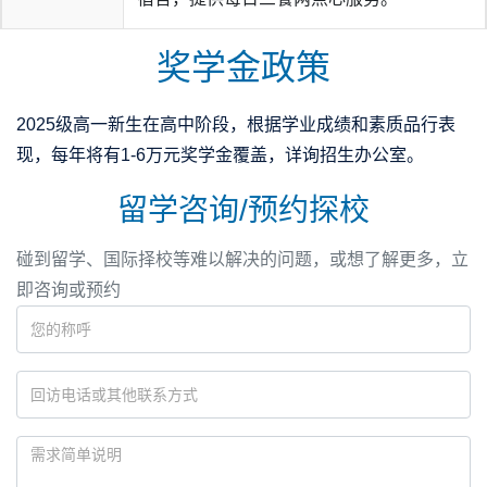
奖学金政策
2025级高一新生在高中阶段，根据学业成绩和素质品行表
现，每年将有1-6万元奖学金覆盖，详询招生办公室。
留学咨询/预约探校
碰到留学、国际择校等难以解决的问题，或想了解更多，立
苏州太仓市华顿外国语学校秉承
中锐教育集团
“根深中华 创
即咨询或预约
新国际”的教育理念，倡导中西结合，文理兼长，全面发展
的教育模式。致力于培养具有家国情怀，世界眼光，适应时
代发展的未来型人才。