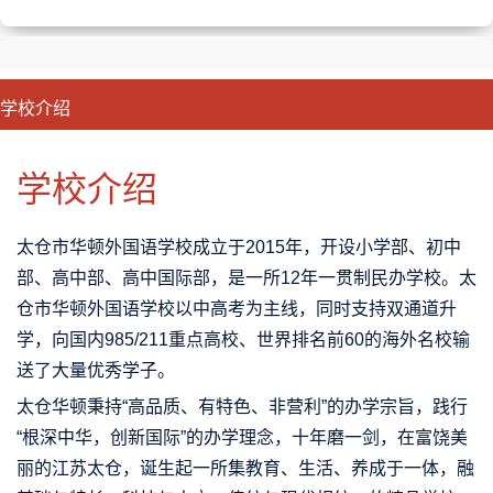
学校介绍
CLOSE
优势特色
课程班型
师资配备
升学成果
学校介绍
太仓市华顿外国语学校
成立于2015年，开设小学部、初中
部、高中部、高中国际部，是一所12年一贯制民办学校。太
仓市华顿外国语学校以中高考为主线，同时支持双通道升
学，向国内985/211重点高校、世界排名前60的海外名校输
送了大量优秀学子。
太仓
华顿
秉持“高品质、有特色、非营利”的办学宗旨，践行
“根深中华，创新国际”的办学理念，十年磨一剑，在富饶美
丽的江苏太仓，诞生起一所集教育、生活、养成于一体，融