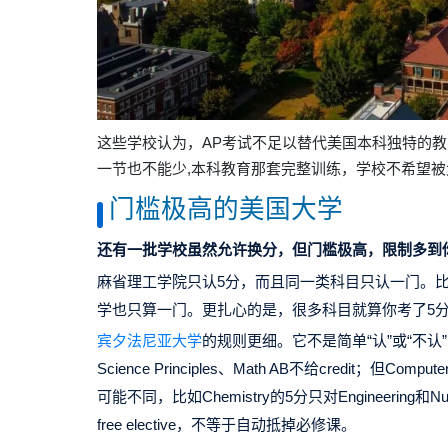
这些学校认为，
AP考试不足以替代美国本科独特的
一节也不能少,本科教育那套完整训练，学校不希望
门槛极高的美国大学
还有一批学校虽然允许换分，
但门槛极高，限制多到
麻省理工学院
只认5分，而且同一类科目只认一门。比
学也只算一门。更扎心的是，很多科目就算你考了5分
宾夕法尼亚大学
的规则更细。它不是简单“认”或“不认”，
Science Principles、Math AB不给credit；但C
可能不同，比如Chemistry的5分只对Engineering和N
free elective，不等于自动抵掉必修课。