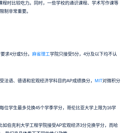
课程时比较吃力。同时，一些学校的通识课程、学术写作课等
些限制非常重要。
要求4分或5分。
麻省理工
学院只接受5分，4分及以下均不认
受法语、德语和宏观经济学科目的AP成绩换分，
MIT
对微积分
每位学生最多兑换45个学季学分，哥伦比亚大学上限为16学
比如伯克利大学工程学院接受AP宏观经济3分兑换学分，而哈