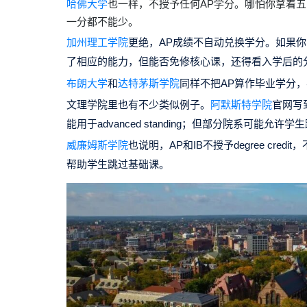
哈佛大学
也一样，不授予任何AP学分。哪怕你拿着
一分都不能少。
加州理工学院
更绝，AP成绩不自动兑换学分。如果你
了相应的能力，但能否免修核心课，还得看入学后的
布朗大学
和
达特茅斯学院
同样不把AP算作毕业学分
文理学院里也有不少类似例子。
阿默斯特学院
官网写
能用于advanced standing；但部分院系可能
威廉姆斯学院
也说明，AP和IB不授予degree cre
帮助学生跳过基础课。