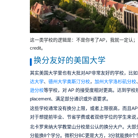
这一类学校的逻辑是：
不是你考了AP，我就一定认
credit。
换分友好的美国大学
其实美国大学里也有大批对AP非常友好的学校，比
达大学
、
德州大学奥斯汀分校
，
加州大学洛杉矶分校
逊分校
等学校
，
对 AP 的接受度相对更高。达到学校规定
placement、满足部分通识或外语要求。
这些学校通常没有换分上限，或者上限很高，而且A
对于想提前毕业、节省学费或者双修学位的学生来说
北卡罗来纳大学教堂山分校
是公认的换分大户。大部分
分能换8个学分。微积分BC更是大方，3分就能换8