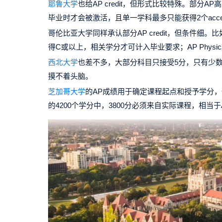
耶鲁大学
也给AP credit，但形式比较特殊。部分AP高分
毕业时才会被激活，且单一学科最多只能获得2个accelerati
哥伦比亚大学
同样承认部分AP credit，但条件细。
得C或以上，相关学分才可计入毕业要求；AP Physic
西北大学
也差不多，大部分科目只接受5分，只有少数
摸不着头脑。
芝加哥大学
的AP成绩用于确定课程起点和授予学分，
的4200个学分中，3800分必须来自实际课程，相当于