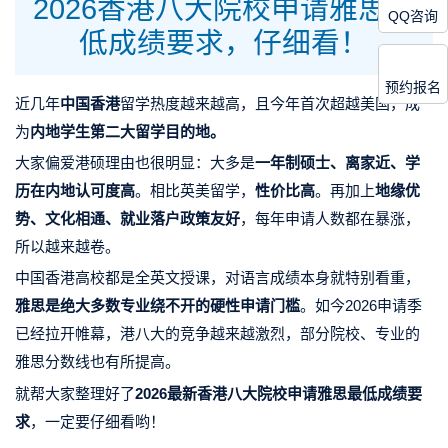
2026香港八大院校申请雅思最
QQ咨询
低成绩要求，仔细看！
预约报名
近几年
中国香港
留学热度越来越高，且今年首次超越美国，成
为
内地学生第二大留学目的地。
大家偏爱港硕理由也很明显：大多是
一年
制硕士、
离家近
、
学
历在内地认可度高
。
相比英美留学，
性价比高
。
再加上
地缘优
势、文化相通、就业落户政策友好
，每年申请人数都在暴涨，
所以越来越卷。
中国香港高校都是全英文授课，对语言成绩本身就特别看重，
雅思是绝大多数专业绕不开的硬性申请门槛
。
如今2026申请季
已经拉开帷幕，港八大的竞争越来越激烈，部分院校、专业的
雅思分数线也有所提高。
就帮大家整理好了
2026最新香港八大院校申请雅思最低成绩要
求
，
一定要仔细看哟！