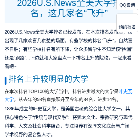
2026U.S.News全美大学排
QQ咨询
名，这几家名“飞升”
预约报名
2026U.S.News全美大学排名已经发布，
在本次排名发布后，也
出现了几家欢喜几家愁的场面，有些学校的排名“飞升”，自然喜
不自胜；有些学校排名有所下降，让众多留学生不知是该“捡
漏”
还是“跑路”...下边就和大家盘点一下排名上升的院校，一起来看
看吧~
排名上升较明显的大学
在本次排名TOP100的大学当中，
排名进步最大的大学是
叶史瓦
大学
，从去年的98名直接跃升至今年的84名，
进步14名
。
1886年成立的叶史瓦大学，是美国古老的综合性大学之一。其
核心特色在于“传统与现代交融”：将犹太文化、宗教研究与现代
科学、人文及社会科学结合，专注培养有深厚文化底蕴与广阔
学术视野的复合型人才。