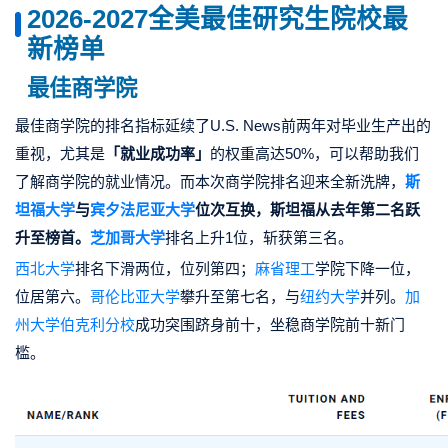
2026-2027全美最佳研究生院校最
新榜单
最佳商学院
最佳商学院的排名指标延续了U.S. News前两年对毕业生产出的
重视，尤其是
「就业成功率」
的权重高达50%，可以帮助我们
了解商学院的就业情况。而本次商学院排名迎来全新洗牌，
斯
坦福大学
与
宾夕法尼亚大学
位次互换，斯坦福从去年第二名跃
升至榜首
。
芝加哥大学
排名上升1位，斩获第三名。
西北大学
排名下滑两位，位列第四；
麻省理工
学院下降一位，
位居第六。
哥伦比亚大学
攀升至第七名，与
纽约大学
并列。
加
州大学伯克利分校
成功突围跻身前十，坐稳商学院前十新门
槛。