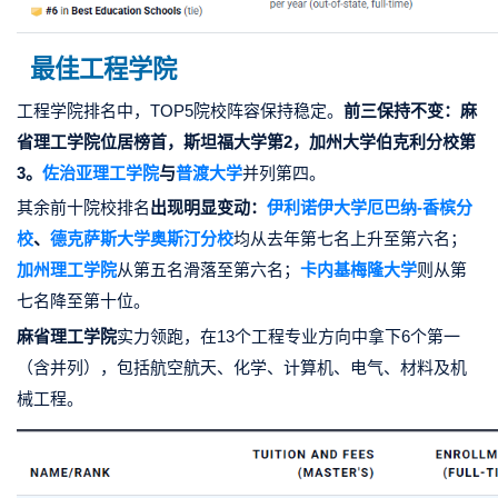
最佳工程学院
工程学院排名中，TOP5院校阵容保持稳定。
前三保持不变：麻
省理工学院位居榜首
，斯坦福大学第2，加州大学伯克利分校第
3。
佐治亚理工学院
与
普渡大学
并列第四。
其余前十院校排名
出现明显变动：
伊利诺伊大学厄巴纳-香槟分
校
、
德克萨斯大学奥斯汀分校
均从去年第七名上升至第六名；
加州理工学院
从第五名滑落至第六名；
卡内基梅隆大学
则从第
七名降至第十位。
麻省理工学院
实力领跑，在13个工程专业方向中拿下6个第一
（含并列），包括航空航天、化学、计算机、电气、材料及机
械工程。