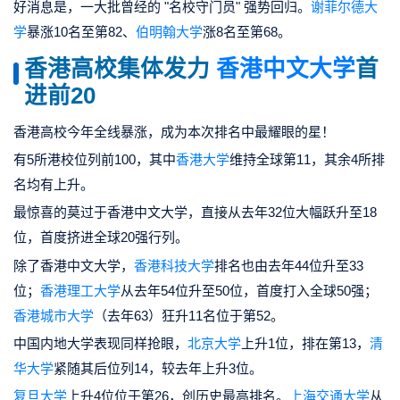
好消息是，
一大批曾经的 "名校守门员" 强势回归
。
谢菲尔德大
学
暴涨10名至第82、
伯明翰大学
涨8名至第68。
香港高校集体发力
香港中文大学
首
进前20
香港高校今年全线暴涨，成为本次排名中最耀眼的星！
有5所港校位列前100，其中
香港大学
维持全球第11，其余4所排
名均有上升。
最惊喜的莫过于
香港中文大学，直接从去年32位大幅跃升至18
位，首度挤进全球20强行列。
除了香港中文大学，
香港科技大学
排名也由去年44位升至33
位；
香港理工大学
从去年54位升至50位，首度打入全球50强
；
香港城市大学
（去年63）狂升11名位于第52
。
中国内地大学表现同样抢眼，
北京大学
上升1位，排在第13，
清
华大学
紧随其后位列14，较去年上升3位。
复旦大学
上升4位位于第26，创历史最高排名。
上海交通大学
从