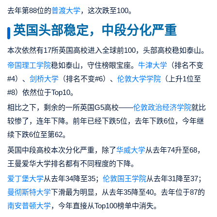
去年第88位的
普渡大学
，这次跌至100。
英国头部稳定，中段分化严重
本次依然有17所英国高校进入全球前100，头部高校稳如泰山。
帝国理工学院
稳如泰山，守住榜眼宝座。
牛津大学
（排名不变
#4
）、
剑桥大学
（排名不变
#6
）、
伦敦大学学院
（上升1位至
#8
）依然位于Top10。
相比之下，剩余的一所英国G5高校——
伦敦政治经济学院
就比
较惨了，连年下降。前年已经下跌5位，去年下跌6位，
今年继
续下跌6位至第62。
英国中段高校本次分化严重
，除了
华威大学
从去年74升至68，
王曼爱华大学排名都有不同程度的下降。
爱丁堡大学
从去年34降至35；
伦敦国王学院
从去年31降至37；
曼彻斯特大学
下滑最为明显，从去年35降至40。去年位于87的
南安普顿大学
，今年直接从Top100榜单中消失。