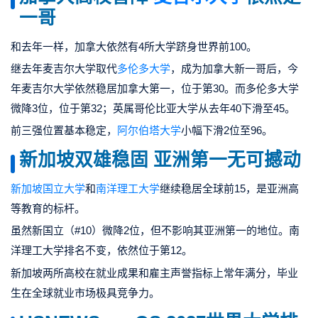
一哥
和去年一样，
加拿大依然有4所大学跻身世界前100。
继去年麦吉尔大学取代
多伦多大学
，成为加拿大新一哥后，
今
年麦吉尔大学依然稳居加拿大第一
，位于第30。而多伦多大学
微降3位，位于第32；英属哥伦比亚大学从去年40下滑至45。
前三强位置基本稳定，
阿尔伯塔大学
小幅下滑2位至96。
新
加坡
双雄稳固
亚洲第一无可撼动
新加坡国立大学
和
南洋理工大学
继续稳居全球前15，是亚洲高
等教育的标杆。
虽然新国立（
#10
）微降2位，但不影响其亚洲第一的地位。
南
洋理工大学排名不变，依然位于第12。
新加坡两所高校在就业成果和雇主声誉指标上常年满分，毕业
生在全球就业市场极具竞争力。