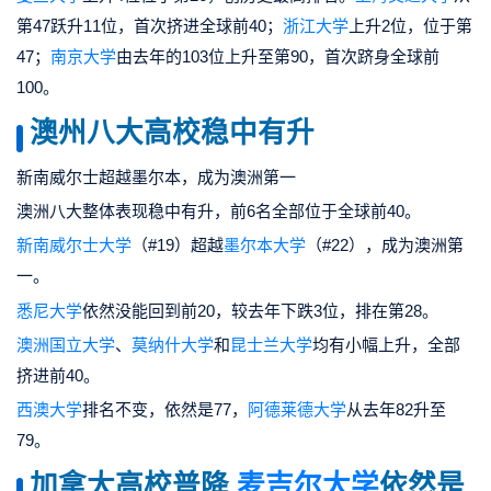
第47跃升11位，首次挤进全球前40
；
浙江大学
上升2位，位于第
47；
南京大学
由去年的103位上升至第90，首次跻身全球前
100。
澳州八大高校稳中有升
新南威尔士超越墨尔本，成为澳洲第一
澳洲八大整体表现稳中有升，前6名全部位于全球前40。
新南威尔士大学
（
#19
）超越
墨尔本大学
（
#22
），成为澳洲第
一。
悉尼大学
依然没能回到前20，较去年下跌3位，排在第28。
澳洲国立大学
、
莫纳什大学
和
昆士兰大学
均有小幅上升，全部
挤进前40。
西澳大学
排名不变，依然是77，
阿德莱德大学
从去年82升至
79。
加拿大高校普降
麦吉尔大学
依然是