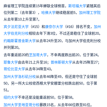
麻省理工学院连续第15年蝉联全球榜首
，
斯坦福大学
紧随其后
位列第二（去年第3），
哈佛大学
继续稳居前5，
加州理工学院
从去年第10上升至第7
。
宾夕法尼亚大学
（
#15
）和
康奈尔大学
（
#16
）排名不变，
加州
大学伯克利分校
相较去年下滑3位，不过还是稳住了全球前20。
约翰斯霍普金斯大学
从去年24升至20，与加州大学伯克利分校
并列第20。
去年重返前20的
芝加哥大学
，不幸再度跌出前20，位于第24。
耶鲁大学
由去年21上升至16；
普林斯顿大学
从去年25降至27；
哥伦比亚大学
从去年34降至43。
加州大学洛杉矶分校
从去年46降至49，但还是守住了全球前
50，另一所大公校密西根大学安娜堡分校跌出前50，位于第
51。
纽约大学
不幸还是没能重返前50，位于第58。
加州大学圣地亚哥分校
暴跌15名，从去年66位跌至81位。