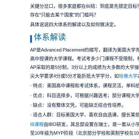
关键分岔口，很多家庭都在纠结：到底是先锁定目标
存在“只能去某个国家”的门槛吗？
具体说说四大体系的解读以及如何做决定。
体系解读
AP是Advanced Placement的缩写，翻译为美国大
高中授课的大学课程。考试考多少门课程不受限制，根
AP采取的是5分制，3分以上的成绩为大多数的大学
尖大学要求4分或5分才能折抵大学学分，如
哈佛大学
· 特点：美国高中课程和考试体系，课程灵活，单科
· 优点：科目选择多，可根据兴趣选考；部分课程大
· 缺点：没有整体文凭，可能缺乏综合性培养。
· 适合人群：目标美国大学、喜欢自由选课、擅长某
IB课程
由IBO研发，其总部设置在瑞士，是一套从小学
至10年级为MYP阶段（北京部分学校和英制学校在10