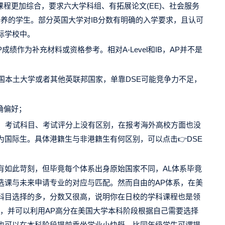
课程更加综合，要求六大学科组、有拓展论文(EE)、社会服务
力培养的学生。部分英国大学对IB分数有明确的入学要求，且认可
际学校中。
绩作为补充材料或资格参考。相对A-Level和IB，AP并不是
国本土大学或者其他英联邦国家，单靠DSE可能竞争力不足，
明确偏好；
排、考试科目、考试评分上没有区别，在报考海外高校方面也没
国际生。具体港籍生与非港籍生有何区别，可以点击👉DSE
有如此苛刻，但毕竟每个体系出身原始国家不同，AL体系毕竟
选课与未来申请专业的对应与匹配。然而自由的AP体系，在美
科目选择的多，分数又很高，说明你在日校的学科课程也是领
A”，并可以利用AP高分在美国大学本科阶段根据自己需要选择
也可以在本科阶段提前乘坐学业小快艇，比同年级学生可谓提