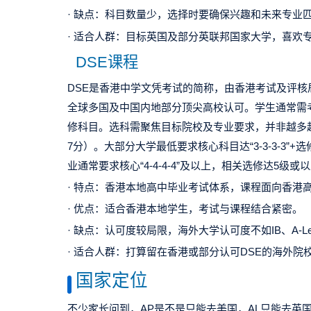
· 缺点：科目数量少，选择时要确保兴趣和未来专业
· 适合人群：目标英国及部分英联邦国家大学，喜欢
DSE课程
DSE是香港中学文凭考试的简称，由香港考试及评核局
全球多国及中国内地部分顶尖高校认可。学生通常需考
修科目。选科需聚焦目标院校及专业要求，并非越多越
7分）。大部分大学最低要求核心科目达“3-3-3-3
业通常要求核心“4-4-4-4”及以上，相关选修达5级
· 特点：香港本地高中毕业考试体系，课程面向香港
· 优点：适合香港本地学生，考试与课程结合紧密。
· 缺点：认可度较局限，海外大学认可度不如IB、A-Lev
· 适合人群：打算留在香港或部分认可DSE的海外院
国家定位
不少家长问到，AP是不是只能去美国，AL只能去英