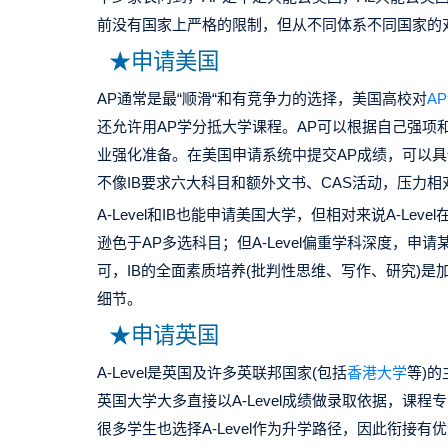
前没有国家上严格的限制，但从不同体系不同国家的
★申请美国
AP通常是最“顺滑“和有竞争力的选择，美国高校对
A
还允许用AP学分抵大学课程。AP可以根据自己强项
业强化准备。在美国申请系统中提交AP成绩，可以具
不像IB要求六大科目和额外文书、CAS活动，压力
A-Level和IB也能申请美国大学，但相对来说A-Le
逊色于AP多选科目；但A-Level偏重学科深度，申
可，IB的全面素质培养(批判性思维、写作、研究)
细节。
★申请英国
A-Level是英国及许多英联邦国家(包括
香港大学
等)
英国大学大多直接以A-Level成绩做录取依据，课
很多学生也选择A-Level作为升学路径，因此衔接有