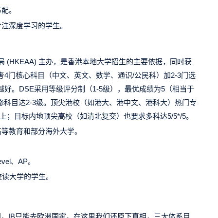
匹配。
专注深度学习的学生。
 (HKEAA) 主办，是香港本地大学招生的主要依据，同时获
4门核心科目（中文、英文、数学、通识/公民科）加2-3门选
好。DSE采用等级评分制（1-5级），最优成绩为5（相当于
”+选修科目达2-3级。顶尖港校（如港大、港中文、港科大）热门专
或以上；目标内地顶尖高校（如清北复交）也要求多科达5/5*/5。
高等教育和部分海外大学。
el、AP。
校读大学的学生。
国，IB只能去欧洲国家。在这里我们还原下真相，三大体系目