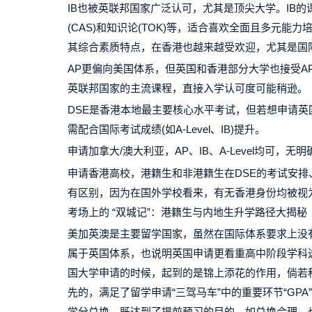
IB也被英联邦国家广泛认可，尤其是顶尖大学。IB的
(CAS)和知识论(TOK)等，适合喜欢全面且多元能
其综合素质特点，在香港也越来越受欢迎，尤其是国
AP更偏向美国体系，但英国和香港部分大学也接受AP成
英联邦国家的主流课程，直接入学认可度可能稍逊。
DSE是香港本地最主要核心水平考试，但若想申请英
需配合国际考试成绩(如A-Level、IB)提升。
申请加拿大/澳大利亚，AP、IB、A-Level均可，无
申请香港高校，港籍生和非港籍生在DSE的考试安
有区别，因为在国外学校看来，有无香港身份均被视为
考场上的 “双城记”：港籍生与内地生升学路径大揭秘
美加英澳是主要留学国家，虽然在国际体系要求上没
属于英国体系，也说明英国申请更看重高中阶段学科
国大学申请的时候，起到的是锦上添花的作用，倘若
先的，满足了留学申请“三驾马车”中的重要环节“GP
学分兑换，既达到了提前预习的目的，如兑换合理，