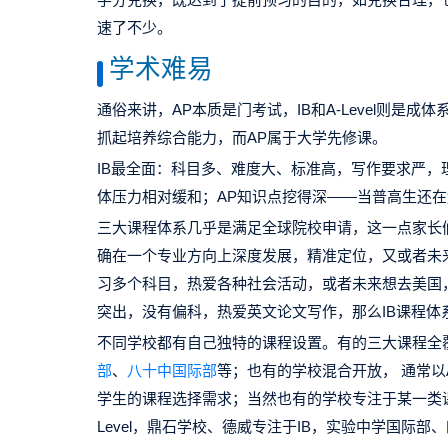
速了不少。
学术难易
通俗来讲，AP本质是门考试，IB和A-Level则是成体
抓起培养综合能力，而AP属于大学先修课。
IB最全面：科目多、难度大、标准高，写作要求严，理
体压力相对缓和；AP知识点挖得深——当普高生还在
三大课程体系几乎是满足全球院校申请，这一点家长
确在一个专业方向上深度发展，精准定位，又或者未来想
习多个科目，热爱各种社会活动，或者未来想去美国
突出，没有偏科，热爱英文论文写作，那么IB课程体
不同学校都有自己独特的课程设置。有的三大课程全
部
、
八十中国际部
等；也有的学校混合开放， 通常以A
学生的课程选择需求；当然也有的学校专注于某一类
Level，鼎石学校、德威专注于IB，实验中学国际部