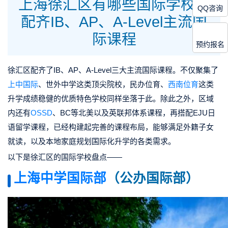
上海徐汇区有哪些国际学校？
QQ咨询
配齐IB、AP、A‑Level主流国
际课程
预约报名
徐汇区配齐了IB、AP、A‑Level三大主流国际课程。不仅聚集了
上中国际
、世外中学这类顶尖院校，民办位育、
西南位育
这类
升学成绩稳健的优质特色学校同样坐落于此。除此之外，区域
内还有
OSSD
、BC等北美以及英联邦体系课程，再搭配EJU日
语留学课程，已经构建起完善的课程布局，能够满足外籍子女
就读，以及本地家庭规划国际化升学的各类需求。
以下是徐汇区的国际学校盘点——
上海中学国际部
（公办国际部）