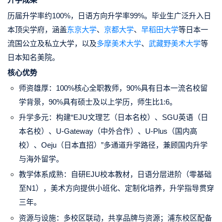
历届升学率约100%，日语方向升学率99%。毕业生广泛升入日
本顶尖学府，涵盖
东京大学
、
京都大学
、
早稻田大学
等日本一
流国公立及私立大学，以及
多摩美术大学
、
武藏野美术大学
等
日本知名美院。
核心优势
师资雄厚：100%核心全职教师，90%具有日本一流名校留
学背景，90%具有硕士及以上学历，师生比1:6。
升学多元：构建“EJU文理艺（日本名校）、SGU英语（日
本名校）、U-Gateway（中外合作）、U-Plus（国内高
校）、Oeju（日本直招）”多通道升学路径，兼顾国内升学
与海外留学。
教学体系成熟：自研EJU校本教材，日语分层进阶（零基础
至N1），美术方向提供小班化、定制化培养，升学指导贯穿
三年。
资源与设施：多校区联动，共享品牌与资源；浦东校区配备