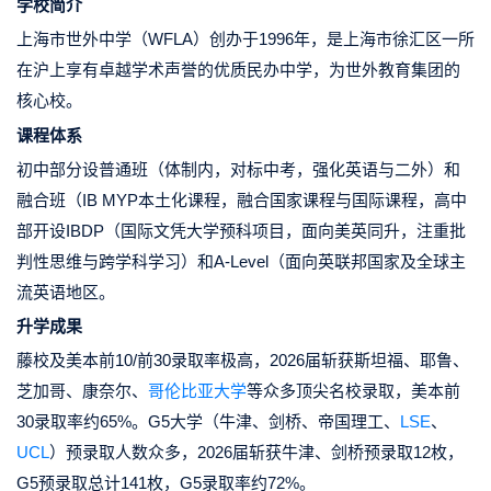
学校简介
上海市世外中学（WFLA）创办于1996年，是上海市徐汇区一所
在沪上享有卓越学术声誉的优质民办中学，为世外教育集团的
核心校。
课程体系
初中部分设普通班（体制内，对标中考，强化英语与二外）和
融合班（IB MYP本土化课程，融合国家课程与国际课程，高中
部开设IBDP（国际文凭大学预科项目，面向美英同升，注重批
判性思维与跨学科学习）和A-Level（面向英联邦国家及全球主
流英语地区。
升学成果
藤校及美本前10/前30录取率极高，2026届斩获斯坦福、耶鲁、
芝加哥、康奈尔、
哥伦比亚大学
等众多顶尖名校录取，美本前
30录取率约65%。G5大学（牛津、剑桥、帝国理工、
LSE
、
UCL
）预录取人数众多，2026届斩获牛津、剑桥预录取12枚，
G5预录取总计141枚，G5录取率约72%。