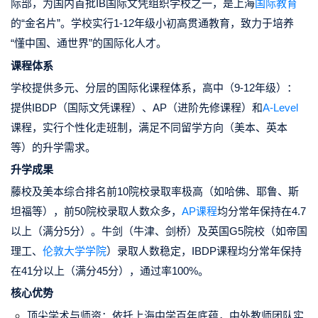
际部，为国内首批IB国际文凭组织学校之一，是上海
国际教育
的“金名片”。学校实行1-12年级小初高贯通教育，致力于培养
“懂中国、通世界”的国际化人才。
课程体系
学校提供多元、分层的国际化课程体系，高中（9-12年级）：
提供
IBDP
（国际文凭课程）、AP（进阶先修课程）和
A-Level
课程
，实行个性化走班制，满足不同留学方向（美本、英本
等）的升学需求。
升学成果
藤校及美本综合排名前10院校录取率极高（如哈佛、耶鲁、斯
坦福等），前50院校录取人数众多，
AP课程
均分常年保持在4.7
以上（满分5分）。牛剑（牛津、剑桥）及英国G5院校（如帝国
理工、
伦敦大学学院
）录取人数稳定，IBDP课程均分常年保持
在41分以上（满分45分），通过率100%。
核心优势
顶尖学术与师资：依托上海中学百年底蕴，中外教师团队实