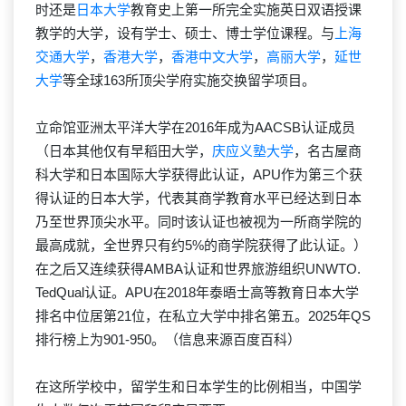
时还是
日本大学
教育史上第一所完全实施英日双语授课
教学的大学，设有学士、硕士、博士学位课程。与
上海
交通大学
，
香港大学
，
香港中文大学
，
高丽大学
，
延世
大学
等全球163所顶尖学府实施交换留学项目。
立命馆亚洲太平洋大学在2016年成为AACSB认证成员
（日本其他仅有早稻田大学，
庆应义塾大学
，名古屋商
科大学和日本国际大学获得此认证，APU作为第三个获
得认证的日本大学，代表其商学教育水平已经达到日本
乃至世界顶尖水平。同时该认证也被视为一所商学院的
最高成就，全世界只有约5%的商学院获得了此认证。）
在之后又连续获得AMBA认证和世界旅游组织UNWTO.
TedQual认证。APU在2018年泰晤士高等教育日本大学
排名中位居第21位，在私立大学中排名第五。2025年QS
排行榜上为901-950。（信息来源百度百科）
在这所学校中，留学生和日本学生的比例相当，中国学