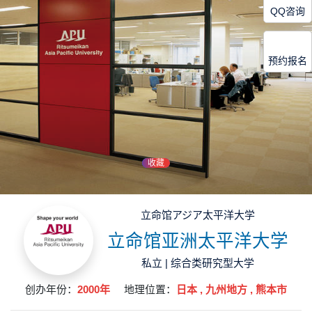
QQ咨询
预约报名
收藏
立命馆アジア太平洋大学
立命馆亚洲太平洋大学
私立 | 综合类研究型大学
创办年份：
2000年
地理位置：
日本 , 九州地方 , 熊本市