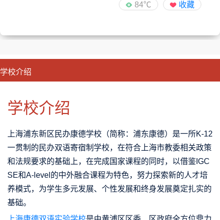
84℃
收藏
学校介绍
CLOSE
优势特色
课程班型
师资配备
升学成果
学校介绍
上海浦东新区民办康德学校（简称：浦东康德）是一所K-12
一贯制的民办双语寄宿制学校，在符合上海市教委相关政策
和法规要求的基础上，在完成国家课程的同时，以借鉴IGC
SE和A-level的中外融合课程为特色，努力探索新的人才培
养模式，为学生多元发展、个性发展和终身发展奠定扎实的
基础。
上海康德双语实验学校
是由黄浦区区委、区政府全方位鼎力