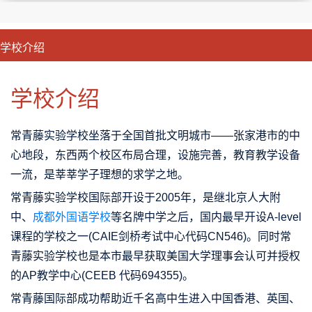
学校介绍
CLOSE
优势特色
课程班型
师资配备
升学成果
学校介绍
常青藤实验学校坐落于全国首批文明城市——张家港市的中
心地段，东西两个校区布局合理，设施完善，教育教学设备
一流，是莘莘学子理想的求学之地。
常青藤实验学校国际部开设于2005年，是继北京人大附
中、
成都外国语学校
等名牌中学之后，国内最早开设
A-level
课程的学校之一(CAIE剑桥考试中心代码CN546)。同时常
青藤实验学校也是本市最早获取美国大学理事会认可并授权
的AP教学中心(CEEB 代码694355)。
常青藤国际部成功帮助近千名高中生进入中国香港、英国、