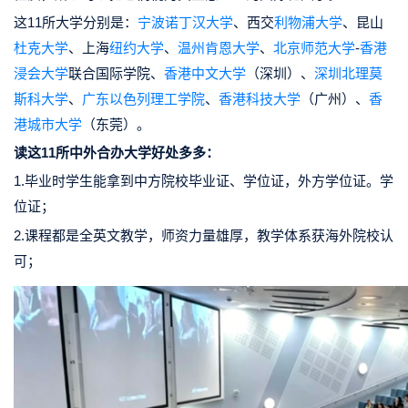
这11所大学分别是：
宁波
诺丁汉大学
、西交
利物浦大学
、昆山
杜克大学
、上海
纽约大学
、
温州肯恩大学
、
北京师范大学
-
香港
浸会大学
联合国际学院、
香港中文大学
（深圳）、
深圳北理莫
斯科大学
、
广东以色列理工学院
、
香港科技大学
（广州）、
香
港城市大学
（东莞）。
读这11所中外合办大学好处多多：
1.毕业时学生能拿到中方院校毕业证、学位证，外方学位证。学
位证；
2.课程都是全英文教学，师资力量雄厚，教学体系获海外院校认
可；