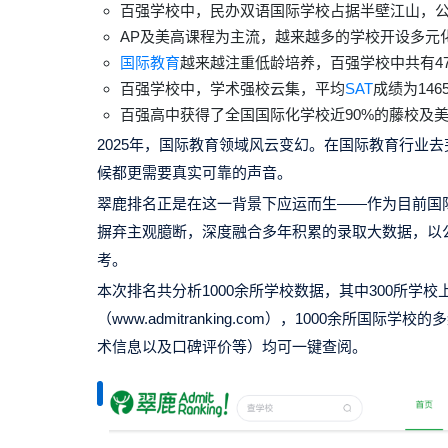
百强学校中，
民办双语国际学校
占据半壁江山，
AP及美高课程为主流，越来越多的学校开设多元
国际教育
越来越注重低龄培养，百强学校中共有4
百强学校中，学术强校云集
，平均
SAT
成绩为146
百强高中获得了全国国际化学校近90%的藤校及美
2025年，国际教育领域风云变幻。在国际教育行业
候都更需要真实可靠的声音。
翠鹿排名正是在这一背景下应运而生——作为
目前国
摒弃主观臆断，深度融合多年积累的录取大数据，以
考。
本次排名共分析1000余所学校数据，其中300所学校
（www.admitranking.com）
，1000余所国际学校
术信息以及口碑评价等）均可一键查阅。