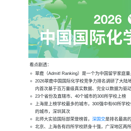
看点剧透：
翠鹿（Admit! Ranking）是一个为中国留学
2026翠鹿中国国际化学校竞争力排名调研了大陆
内首次基于百万量级真实数据、完全以数据为驱
23个省份及直辖市、40个城市的300所学校上榜
上
海
是上榜学校最多的城市，300强中有60所学校
的城市，
深圳
其次
北师大实验国
际
部
荣登榜首，
深国交
是排名最高
北京、上海各有四所学校跻身十强，广深地区两