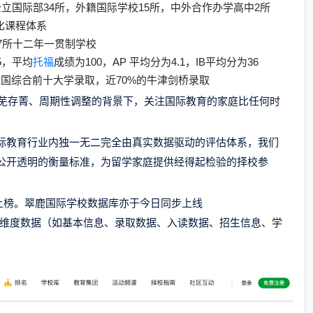
公立国际部
34所，
外籍国际学校
15所，
中外合作办学高中
2所
化课程体系
7所
十二年一贯制学校
5，平均
托福
成绩为100，AP 平均分为4.1，IB平均分为36
国综合前十大学录取，近70%的牛津剑桥录取
去芜存菁、周期性调整的背景下，关注国际教育的家庭比任何时
际教育行业内独一无二完全由真实数据驱动的评估体系
，我们
公开透明的衡量标准
，
为留学家庭提供经得起检验的择校参
上榜。
翠鹿国际学校数据库亦于今日同步上线
的多维度数据（如基本信息、录取数据、入读数据、招生信息、学