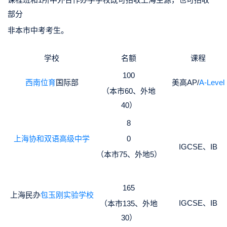
部分
非本市中考考生。
学校
名额
课程
100
西南位育
国际部
美高AP/
A-Level
（本市60、外地
40）
8
上海协和双语高级中学
0
IGCSE、IB
（本市75、外地5）
165
上海民办
包玉刚实验学校
IGCSE、IB
（本市135、外地
30）