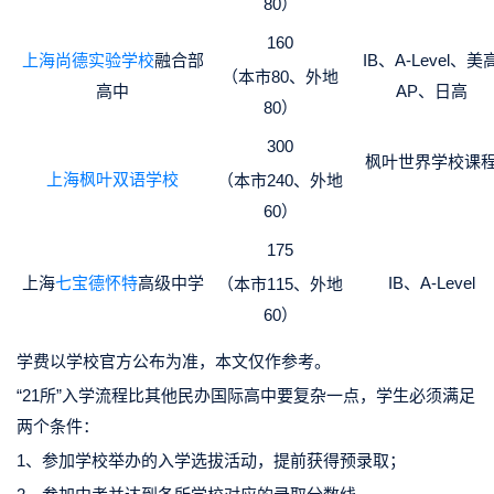
80）
160
上海尚德实验学校
融合部
IB、A-Level、美
（本市80、外地
高中
AP、日高
80）
300
枫叶世界学校课
上海枫叶双语学校
（本市240、外地
60）
175
上海
七宝德怀特
高级中学
IB、A-Level
（本市115、外地
60）
学费以学校官方公布为准，本文仅作参考。
“21所”入学流程比其他民办国际高中要复杂一点，学生必须满足
两个条件：
1、参加学校举办的入学选拔活动，提前获得预录取；