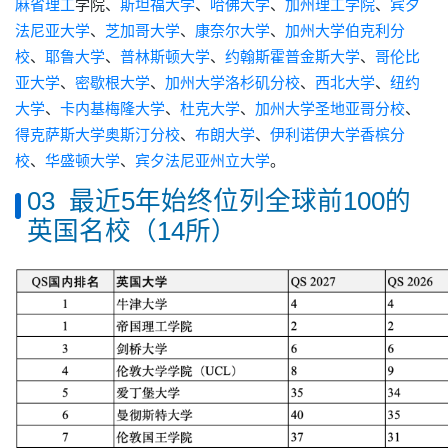
麻省理工
学院、
斯坦福大学
、
哈佛大学
、
加州理工学院
、
宾夕
法尼亚大学
、
芝加哥大学
、
康奈尔大学
、
加州大学伯克利分
校
、
耶鲁大学
、
普林斯顿大学
、
约翰斯霍普金斯大学
、
哥伦比
亚大学
、
密歇根大学
、
加州大学洛杉矶分校
、
西北大学
、
纽约
大学
、
卡内基梅隆大学
、
杜克大学
、
加州大学圣地亚哥分校
、
得克萨斯大学奥斯汀分校
、
布朗大学
、
伊利诺伊大学香槟分
校
、
华盛顿大学
、
宾夕法尼亚州立大学
。
03 最近5年始终位列全球前100的
英国名校（14所）