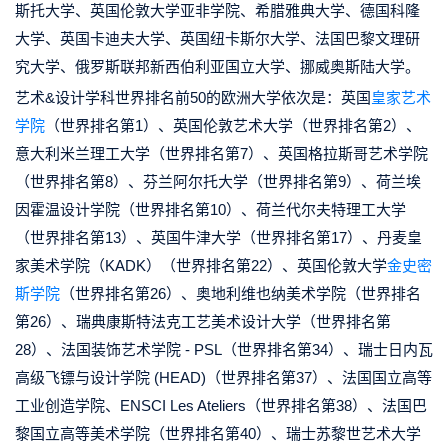
斯托大学、英国伦敦大学亚非学院、希腊雅典大学、德国科隆
大学、英国卡迪夫大学、英国纽卡斯尔大学、法国巴黎文理研
究大学、俄罗斯联邦新西伯利亚国立大学、挪威奥斯陆大学。
艺术&设计学科世界排名前50的欧洲大学依次是：英国
皇家艺术
学院
（世界排名第1）、英国伦敦艺术大学（世界排名第2）、
意大利米兰理工大学（世界排名第7）、英国格拉斯哥艺术学院
（世界排名第8）、芬兰阿尔托大学（世界排名第9）、荷兰埃
因霍温设计学院（世界排名第10）、荷兰代尔夫特理工大学
（世界排名第13）、英国牛津大学（世界排名第17）、丹麦皇
家美术学院（KADK）（世界排名第22）、英国伦敦大学
金
史密
斯学院
（世界排名第26）、奥地利维也纳美术学院（世界排名
第26）、瑞典康斯特法克工艺美术设计大学（世界排名第
28）、法国装饰艺术学院 - PSL（世界排名第34）、瑞士日内瓦
高级飞镖与设计学院 (HEAD)（世界排名第37）、法国国立高等
工业创造学院、ENSCI Les Ateliers（世界排名第38）、法国巴
黎国立高等美术学院（世界排名第40）、瑞士苏黎世艺术大学