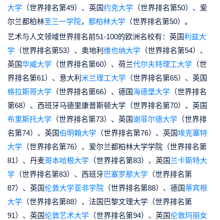
大学
（世界排名第49）、英国
约克大学
（世界排名第50）、爱
尔兰都柏林
圣三一学院
，
都柏林大学
（世界排名第50）。
艺术与人文领域世界排名前51-100的欧洲名校有：英国
利兹大
学
（世界排名第53）、奥地利
维也纳大学
（世界排名第54）、
英国
华威大学
（世界排名第60）、荷兰
代尔夫特理工大学
（世
界排名第61）、意大利
米兰理工大学
（世界排名第65）、英国
格拉斯哥大学
（世界排名第66）、德国
海德堡大学
（世界排名
第68）、西班牙马德里康普斯顿大学（世界排名第70）、英国
布里斯托大学
（世界排名第73）、英国
谢菲尔德大学
（世界排
名第74）、英国
伯明翰大学
（世界排名第76）、英国
埃克塞特
大学
（世界排名第76）、爱尔兰都柏林大学学院（世界排名第
81）、丹麦
哥本哈根大学
（世界排名第83）、英国
兰卡斯特大
学
（世界排名第83）、西班牙
巴塞罗那大学
（世界排名第
87）、英国
伦敦大学亚非学院
（世界排名第88）、德国
蒂宾根
大学
（世界排名第88）、法国巴黎文理大学（世界排名第
91）、英国
伦敦艺术大学
（世界排名第94）、英国
伦敦玛丽女