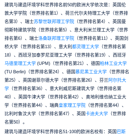
建筑与建造环境学科世界排名前50的欧洲大学依次是：英国伦
敦大学学院（世界排名第1）、荷兰代尔夫特理工大学（世界排
名第3）、瑞士
苏黎世联邦理工学院
（世界排名第4）、英国曼
彻斯特建筑学院（世界排名第5）、意大利米兰理工大学（世界
排名第6）、瑞士
洛桑联邦理工学院
（世界排名第11）、英国剑
桥大学（世界排名第13）、意大利
都灵理工大学
（世界排名第
18）、西班牙加泰罗尼亚理工大学（世界排名第19）、西班牙
马德里理工大学
(UPM)（世界排名第21）、德国
柏林工业大学
(TU Berlin)（世界排名第24）、德国
慕尼黑工业大学
（世界排名
第25）、英国谢菲尔德大学（世界排名第26）、芬兰
阿尔托大
学
（世界排名第36）、意大利威尼斯建筑大学（世界排名第
40）、英国牛津大学（世界排名第42）、奥地利维也纳工业大
学（世界排名第44）、瑞典
皇家理工学院
（世界排名第44）、
比利时鲁汶大学（世界排名第47）、英国
卡迪夫大学
（世界排
名第50）。
建筑与建造环境学科世界排名51-100的欧洲名校有：英国
巴斯