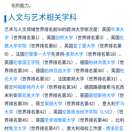
化的能力。
人文与艺术相关学科
艺术与人文领域世界排名前50的欧洲大学依次是：英国
牛津大
学
（世界排名第1）、英国
剑桥大学
（世界排名第3）、英国
伦
敦大学学院
（世界排名第8）、英国
爱丁堡大学
（世界排名第
9）、法国
巴黎第一大学
先贤祠-
索邦大学
（世界排名第18）、
英国
伦敦国王学院
（世界排名第21）、德国
柏林洪堡大学
（世
界排名第24）、德国
柏林自由大学
（世界排名第30）、英国
杜
伦大学
（世界排名第31）、法国索邦大学（世界排名第31）、
荷兰
阿姆斯特丹大学
（世界排名第34）、德国路德维希马克西
米利安
慕尼黑大学
（世界排名第35）、英国
曼彻斯特大学
（世
界排名第39）、荷兰
莱顿大学
（世界排名第42）、意大利
罗马
大学
（世界排名第42）、英国
伦敦政治经济学院
（
LSE
）（世
界排名第45）、英国
圣安德鲁斯大学
（世界排名第46）、比利
时
鲁汶大学
（世界排名第47）、意大利母校工作室 -
博洛尼亚