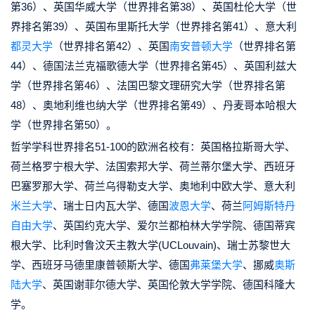
第36）、英国华威大学（世界排名第38）、英国杜伦大学（世
界排名第39）、英国布里斯托大学（世界排名第41）、意大利
都灵大学
（世界排名第42）、英国
南安普顿大学
（世界排名第
44）、德国法兰克福歌德大学（世界排名第45）、英国利兹大
学（世界排名第46）、法国巴黎文理研究大学（世界排名第
48）、奥地利维也纳大学（世界排名第49）、丹麦哥本哈根大
学（世界排名第50）。
哲学学科世界排名51-100的欧洲名校有：英国格拉斯哥大学、
荷兰格罗宁根大学、法国索邦大学、荷兰蒂尔堡大学、西班牙
巴塞罗那大学、荷兰乌得勒支大学、奥地利中欧大学、意大利
米兰大学
、瑞士日内瓦大学、德国
波恩大学
、荷兰
阿姆斯特丹
自由大学
、英国约克大学、爱尔兰都柏林大学学院、德国蒂宾
根大学、比利时鲁汶天主教大学(UCLouvain)、瑞士苏黎世大
学、西班牙马德里康普顿斯大学、德国
弗莱堡大学
、挪威
奥斯
陆大学
、英国谢菲尔德大学、英国伦敦大学学院、德国科隆大
学。