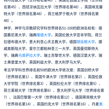
特丹自由大学（世界排名第40）、英国伦敦国王学院（世界排
名第45）、西班牙纳瓦拉大学（世界排名第48）、英国埃克塞
特大学（世界排名第48）、荷兰格罗宁根大学（世界排名第
48）。
神学、神学与宗教研究学科世界排名51-100的欧洲名校有：德
国慕尼黑大学、瑞典
隆德大学
、英国伦敦大学亚非学院、荷兰
拉德布德大学、意大利圣心天主教大学、德国
哥廷根大学
、挪
威奥斯陆大学、爱尔兰都柏林圣三一大学、英国曼彻斯特大
学、瑞典
乌普萨拉大学
、瑞士苏黎世大学、德国汉堡大学、瑞
士弗里堡大学、英国利兹大学、意大利罗马大学。
考古学学科世界排名前50的欧洲大学依次是：英国剑桥大学
（世界排名第1）、英国牛津大学（世界排名第2）、英国伦敦
大学学院（世界排名第3）、英国杜伦大学（世界排名第5）、
荷兰莱顿大学（世界排名第6）、意大利罗马大学（世界排名第
7）、法国巴黎第一大学（世界排名第12）、德国蒂宾根大学
（世界排名第14）、英国约克大学（世界排名第16）、丹麦
奥