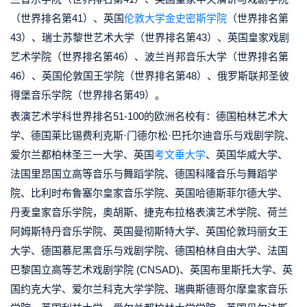
（世界排名第41）、英国
伦敦大学金史密斯学院
（世界排名第
43）、瑞士苏黎世艺术大学（世界排名第43）、英国皇家戏剧
艺术学院（世界排名第46）、波兰肖邦音乐大学（世界排名第
46）、英国伦敦国王学院（世界排名第48）、俄罗斯联邦圣彼
得堡音乐学院（世界排名第49）。
表演艺术学科世界排名51-100的欧洲名校有：德国柏林艺术大
学、德国莱比锡费利克斯·门德尔松·巴托尔迪音乐与戏剧学院、
爱尔兰都柏林圣三一大学、英国
考文垂大学
、英国华威大学、
法国里昂国立高等音乐与舞蹈学院、德国科隆音乐与舞蹈学
院、比利时布鲁塞尔皇家音乐学院、英国哈德斯菲尔德大学、
丹麦皇家音乐学院，奥胡斯、捷克布拉格表演艺术学院、荷兰
阿姆斯特丹音乐学院、英国曼彻斯特大学、英国伦敦玛丽女王
大学、德国慕尼黑音乐与戏剧学院、德国柏林自由大学、法国
巴黎国立高等艺术戏剧学院 (CNSAD)、英国布里斯托大学、英
国约克大学、爱尔兰科克大学学院、瑞典斯德哥尔摩皇家音乐