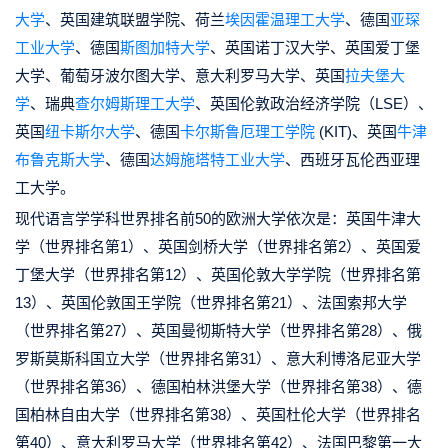
大学
、英国建筑联盟学院、荷兰
埃因霍温理工大学
、德国
亚琛
工业大学
、德国
斯图加特大学
、英国诺丁汉大学、英国爱丁堡
大学、葡萄牙波尔图大学、意大利罗马大学、英国
拉夫堡大
学
、瑞典
查尔姆斯理工大学
、英国伦敦政治经济学院（LSE）、
英国
纽卡斯尔大学
、德国
卡尔斯鲁厄理工学院
(KIT)、英国
牛津
布鲁克斯大学
、德国
达姆施塔特工业大学
、西班牙瓦伦西亚理
工大学。
现代语言学学科世界排名前50的欧洲大学依次是：英国牛津大
学（世界排名第1）、英国剑桥大学（世界排名第2）、英国爱
丁堡大学（世界排名第12）、英国伦敦大学学院（世界排名第
13）、英国伦敦国王学院（世界排名第21）、法国索邦大学
（世界排名第27）、英国曼彻斯特大学（世界排名第28）、俄
罗斯莫斯科国立大学（世界排名第31）、意大利博洛尼亚大学
（世界排名第36）、德国柏林洪堡大学（世界排名第38）、德
国柏林自由大学（世界排名第38）、英国杜伦大学（世界排名
第40）、意大利罗马大学（世界排名第42）、法国巴黎第一大